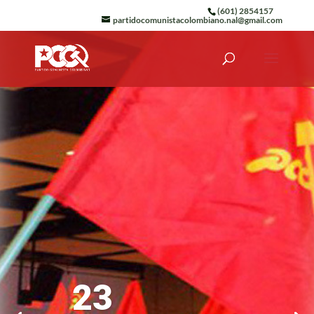
(601) 2854157
partidocomunistacolombiano.nal@gmail.com
23