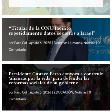
“Titular de la ONU facilitó
repetidamente datos secretos a Israel”
por
Paco Col
|
agosto 6, 2026
|
Derechos Humanos
,
Noticias
| 0
Comentario
Presidente Gustavo Petro convoca a construir
‘alianzas por la vida’ para defender las
reformas sociales de su gobierno
por
Paco Col
|
agosto 5, 2026
|
EDUCACIÓN
,
Noticias
| 0
Comentario