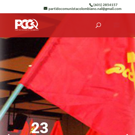
(601) 2854157
partidocomunistacolombiano.nal@gmail.com
23