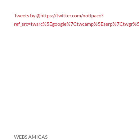
Tweets by @https://twitter.com/notipaco?
ref_src=twsrc%5Egoogle%7Ctwcamp%5Eserp%7Ctwgr%5
WEBS AMIGAS