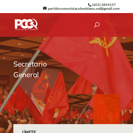
(601) 2854157
partidocomunistacolombiano.nal@gmail.com
Secretario
General
ÚNETE