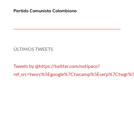
Partido Comunista Colombiano
ÚLTIMOS TWEETS
Tweets by @https://twitter.com/notipaco?
ref_src=twsrc%5Egoogle%7Ctwcamp%5Eserp%7Ctwgr%5