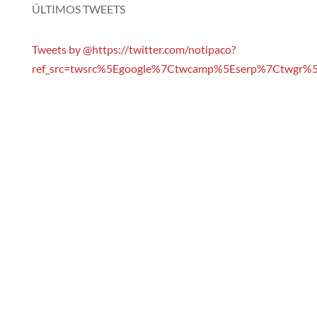
ÚLTIMOS TWEETS
Tweets by @https://twitter.com/notipaco?
ref_src=twsrc%5Egoogle%7Ctwcamp%5Eserp%7Ctwgr%5