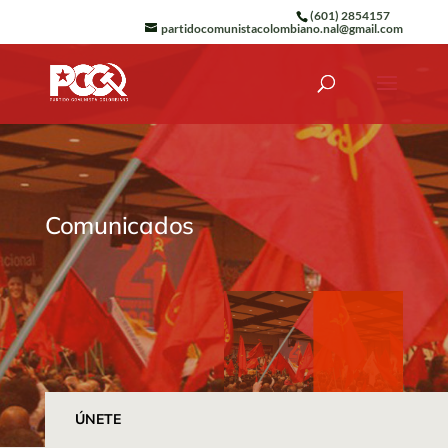
(601) 2854157
partidocomunistacolombiano.nal@gmail.com
Comunicados
ÚNETE