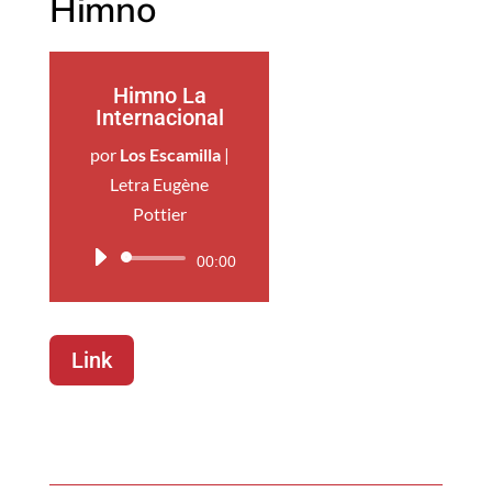
Himno
Himno La
Internacional
por
Los Escamilla
|
Letra Eugène
Pottier
Reproductor
00:00
de
audio
Link