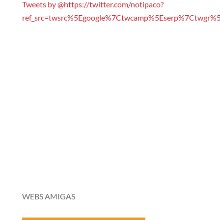
Tweets by @https://twitter.com/notipaco?
ref_src=twsrc%5Egoogle%7Ctwcamp%5Eserp%7Ctwgr%5
WEBS AMIGAS