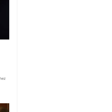
8
chez