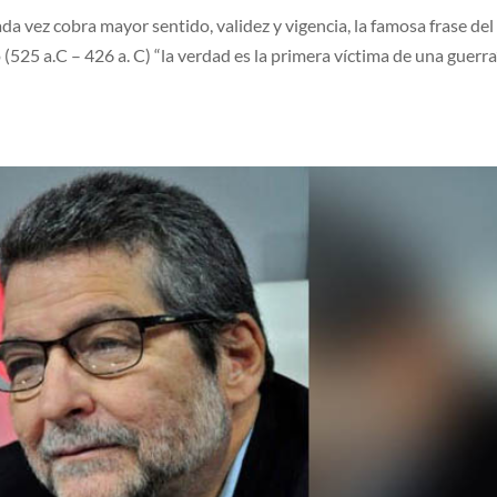
da vez cobra mayor sentido, validez y vigencia, la famosa frase del
(525 a.C – 426 a. C) “la verdad es la primera víctima de una guerra”