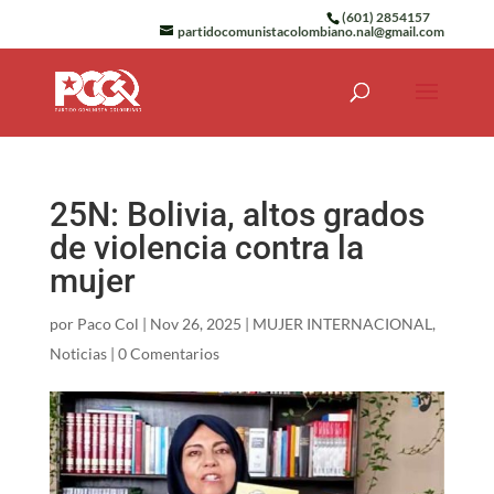
(601) 2854157
partidocomunistacolombiano.nal@gmail.com
25N: Bolivia, altos grados
de violencia contra la
mujer
por
Paco Col
|
Nov 26, 2025
|
MUJER INTERNACIONAL
,
Noticias
|
0 Comentarios