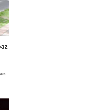
paz
les.