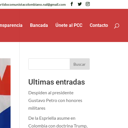
rtidocomunistacolombiano.nal@gmail.com
nsparencia
Bancada
Únete al PCC
Contacto
Buscar
Ultimas entradas
Despiden al presidente
Gustavo Petro con honores
militares
De la Espriella asume en
Colombia con doctrina Trump,