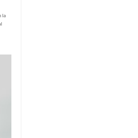
 la
al