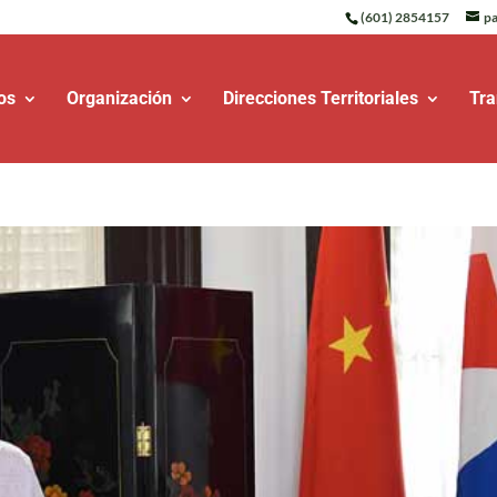
(601) 2854157
pa
os
Organización
Direcciones Territoriales
Tra