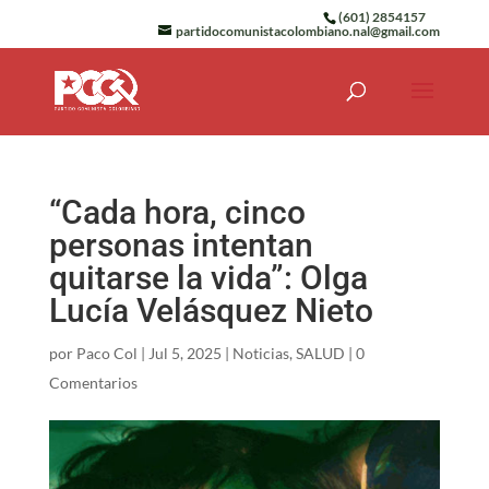
(601) 2854157
partidocomunistacolombiano.nal@gmail.com
“Cada hora, cinco
personas intentan
quitarse la vida”: Olga
Lucía Velásquez Nieto
por
Paco Col
|
Jul 5, 2025
|
Noticias
,
SALUD
|
0
Comentarios