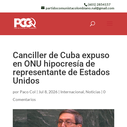
(601) 2854157
partidocomunistacolombiano.nal@gmail.com
Canciller de Cuba expuso
en ONU hipocresía de
representante de Estados
Unidos
por
Paco Col
|
Jul 8, 2026
|
Internacional
,
Noticias
|
0
Comentarios