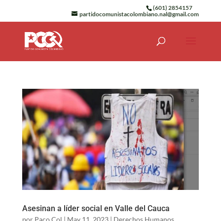
(601) 2854157
partidocomunistacolombiano.nal@gmail.com
Asesinan a líder social en Valle del Cauca
por
Paco Col
|
May 11, 2023
|
Derechos Humanos
,