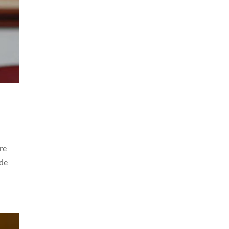
re
 de