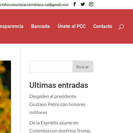
rtidocomunistacolombiano.nal@gmail.com
nsparencia
Bancada
Únete al PCC
Contacto
Buscar
Ultimas entradas
Despiden al presidente
Gustavo Petro con honores
militares
De la Espriella asume en
Colombia con doctrina Trump,