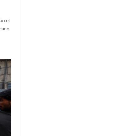
árcel
icano