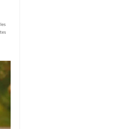
les
ntes