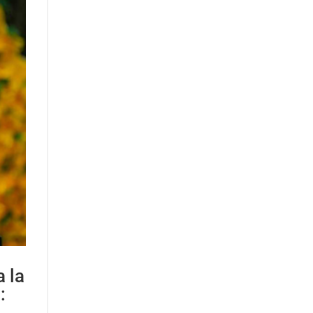
a la
: