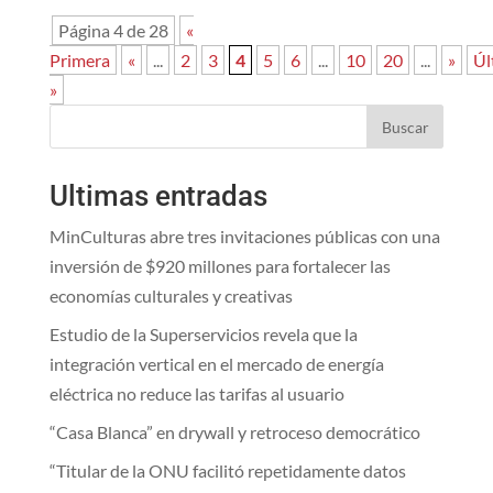
Página 4 de 28
«
Primera
«
...
2
3
4
5
6
...
10
20
...
»
Úl
»
Buscar
Ultimas entradas
MinCulturas abre tres invitaciones públicas con una
inversión de $920 millones para fortalecer las
economías culturales y creativas
Estudio de la Superservicios revela que la
integración vertical en el mercado de energía
eléctrica no reduce las tarifas al usuario
“Casa Blanca” en drywall y retroceso democrático
“Titular de la ONU facilitó repetidamente datos