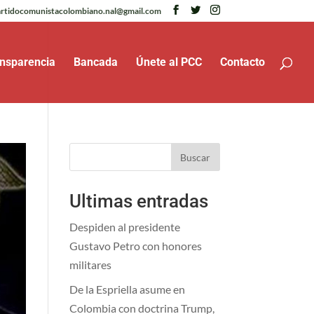
rtidocomunistacolombiano.nal@gmail.com
nsparencia
Bancada
Únete al PCC
Contacto
Buscar
Ultimas entradas
Despiden al presidente
Gustavo Petro con honores
militares
De la Espriella asume en
Colombia con doctrina Trump,