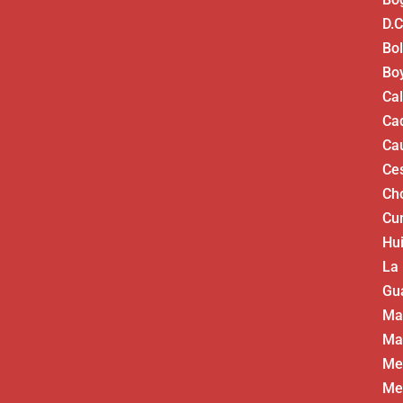
D.C
Bol
Bo
Ca
Ca
Ca
Ce
Ch
Cu
Hui
La
Gua
Ma
Ma
Me
Me