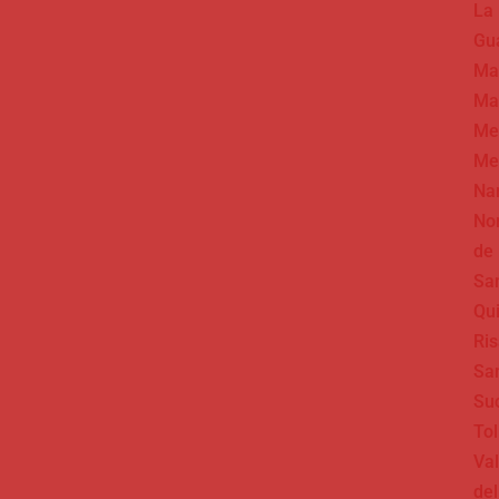
La
Gua
Ma
Ma
Me
Me
Na
No
de
Sa
Qu
Ris
Sa
Su
To
Val
del