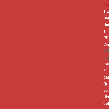
Ca
Tr
Ba
Ún
al
PC
Co
Sel
pá
Ini
El
par
Qu
so
His
del