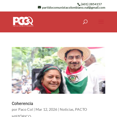
(601) 2854157
partidocomunistacolombiano.nal@gmail.com
Coherencia
por
Paco Col
|
Mar 12, 2026
|
Noticias
,
PACTO
HISTÓRICO