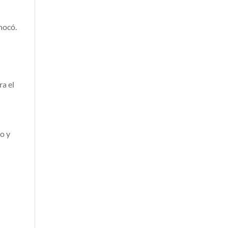
hocó.
ra el
o y