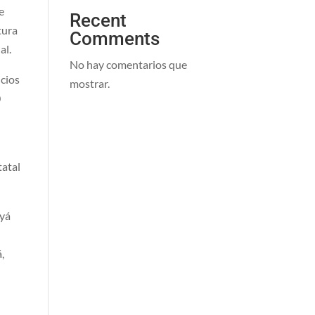
e
Recent
tura
Comments
al.
No hay comentarios que
icios
mostrar.
0
tatal
ayá
,