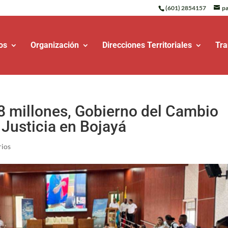
(601) 2854157
pa
os
Organización
Direcciones Territoriales
Tra
8 millones, Gobierno del Cambio
 Justicia en Bojayá
rios