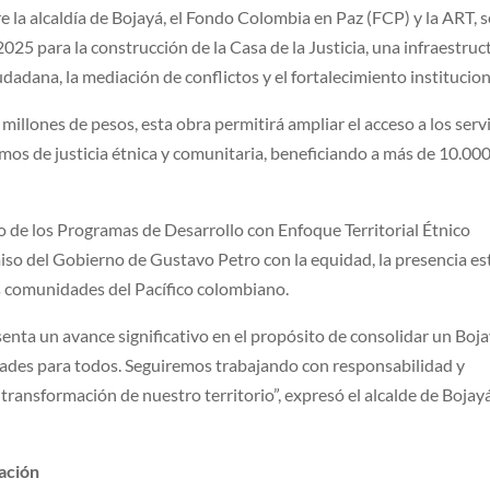
re la alcaldía de Bojayá, el Fondo Colombia en Paz (FCP) y la ART, s
25 para la construcción de la Casa de la Justicia, una infraestruc
adana, la mediación de conflictos y el fortalecimiento institucion
millones de pesos, esta obra permitirá ampliar el acceso a los serv
smos de justicia étnica y comunitaria, beneficiando a más de 10.00
co de los Programas de Desarrollo con Enfoque Territorial Étnico
so del Gobierno de Gustavo Petro con la equidad, la presencia es
as comunidades del Pacífico colombiano.
senta un avance significativo en el propósito de consolidar un Boj
dades para todos. Seguiremos trabajando con responsabilidad y
transformación de nuestro territorio”, expresó el alcalde de Bojayá
ación