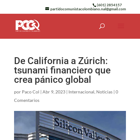
(601) 2854157
partidocomunistacolombiano.nal@gmail.com
De California a Zúrich:
tsunami financiero que
crea pánico global
por
Paco Col
|
Abr 9, 2023
|
Internacional
,
Noticias
|
0
Comentarios