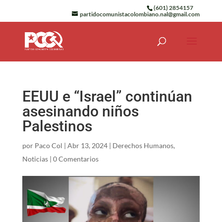
(601) 2854157
partidocomunistacolombiano.nal@gmail.com
EEUU e “Israel” continúan
asesinando niños
Palestinos
por
Paco Col
|
Abr 13, 2024
|
Derechos Humanos
,
Noticias
|
0 Comentarios