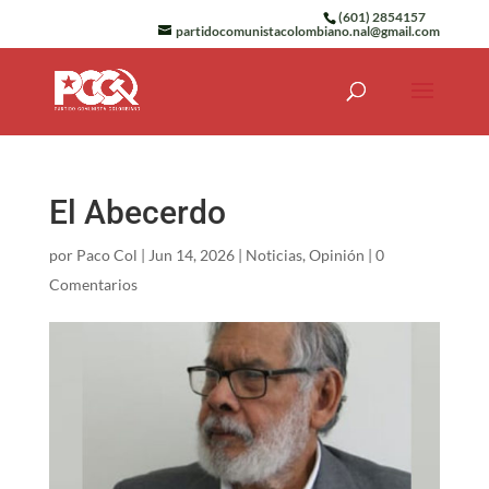
(601) 2854157
partidocomunistacolombiano.nal@gmail.com
El Abecerdo
por
Paco Col
|
Jun 14, 2026
|
Noticias
,
Opinión
|
0
Comentarios