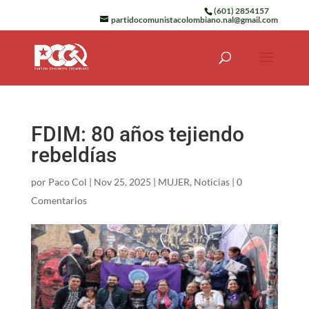
(601) 2854157
partidocomunistacolombiano.nal@gmail.com
FDIM: 80 años tejiendo
rebeldías
por
Paco Col
|
Nov 25, 2025
|
MUJER
,
Noticias
|
0
Comentarios