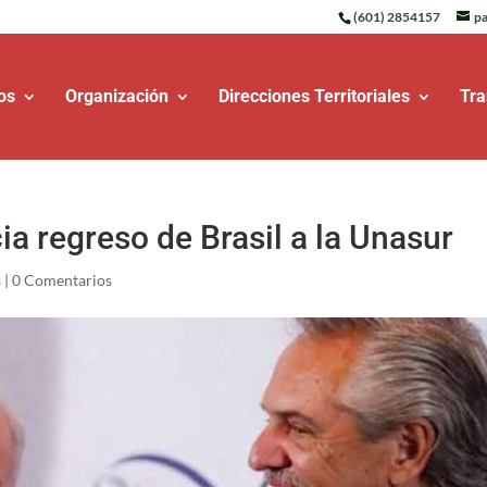
(601) 2854157
pa
os
Organización
Direcciones Territoriales
Tra
a regreso de Brasil a la Unasur
s
|
0 Comentarios