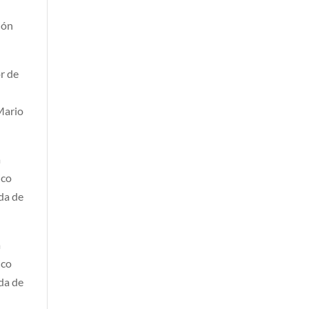
ión
r de
 Mario
a
ico
eda de
a
ico
eda de