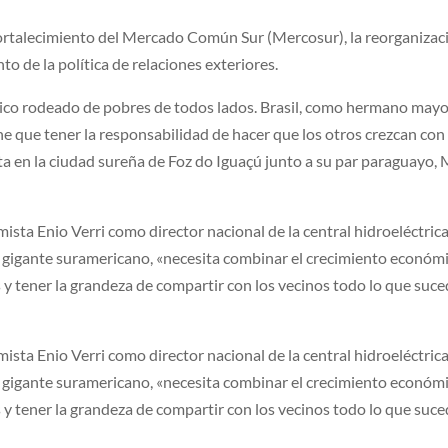
fortalecimiento del Mercado Común Sur (Mercosur), la reorganizac
to de la política de relaciones exteriores.
 rico rodeado de pobres de todos lados. Brasil, como hermano mayo
ene que tener la responsabilidad de hacer que los otros crezcan con
sta en la ciudad sureña de Foz do Iguaçú junto a su par paraguayo,
ista Enio Verri como director nacional de la central hidroeléctric
l gigante suramericano, «necesita combinar el crecimiento económ
s y tener la grandeza de compartir con los vecinos todo lo que suc
ista Enio Verri como director nacional de la central hidroeléctric
l gigante suramericano, «necesita combinar el crecimiento económ
s y tener la grandeza de compartir con los vecinos todo lo que suc