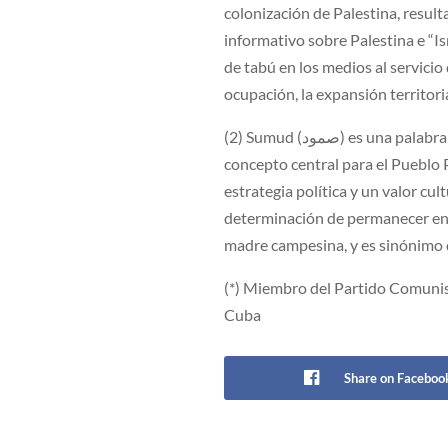
colonización de Palestina, result
informativo sobre Palestina e “I
de tabú en los medios al servicio
ocupación, la expansión territori
(2) Sumud (صمود) es una palabra árabe que significa “firmeza, perseverancia o resistencia”, y es un
concepto central para el Pueblo 
estrategia política y un valor cult
determinación de permanecer en su
madre campesina, y es sinónimo de
(*) Miembro del Partido Comuni
Cuba
Share on Faceboo