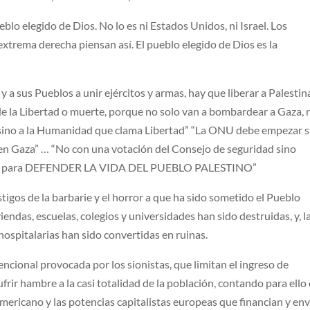
blo elegido de Dios. No lo es ni Estados Unidos, ni Israel. Los
xtrema derecha piensan así. El pueblo elegido de Dios es la
y a sus Pueblos a unir ejércitos y armas, hay que liberar a Palestin
 de la Libertad o muerte, porque no solo van a bombardear a Gaza, 
, sino a la Humanidad que clama Libertad” “La ONU debe empezar 
en Gaza” … “No con una votación del Consejo de seguridad sino
da para DEFENDER LA VIDA DEL PUEBLO PALESTINO”
igos de la barbarie y el horror a que ha sido sometido el Pueblo
viendas, escuelas, colegios y universidades han sido destruidas, y, l
hospitalarias han sido convertidas en ruinas.
ional provocada por los sionistas, que limitan el ingreso de
rir hambre a la casi totalidad de la población, contando para ello
mericano y las potencias capitalistas europeas que financian y en