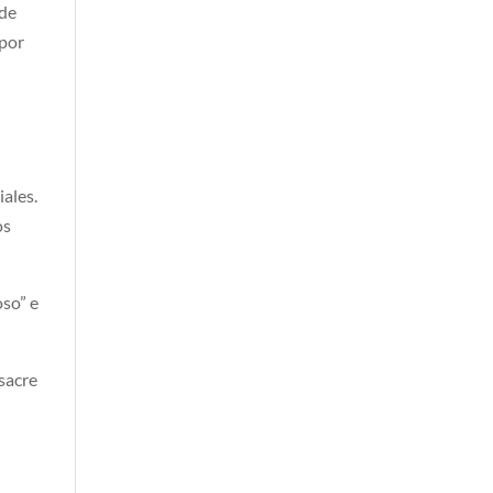
 de
 por
iales.
os
oso” e
asacre