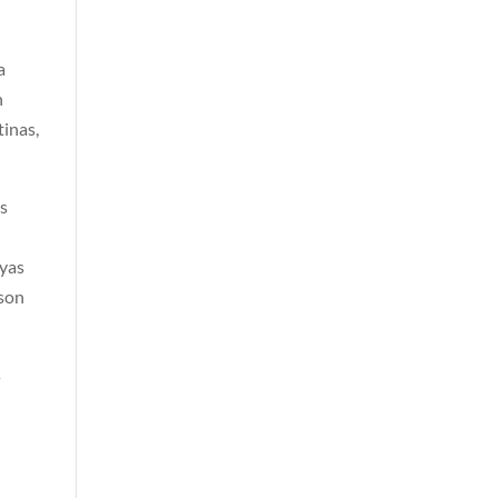
a
n
tinas,
os
uyas
 son
s