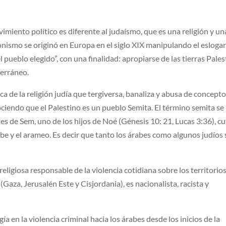
miento político es diferente al judaísmo, que es una religión y un
sionismo se originó en Europa en el siglo XIX manipulando el esloga
el pueblo elegido”, con una finalidad: apropiarse de las tierras Pales
terráneo.
ca de la religión judía que tergiversa, banaliza y abusa de concept
ciendo que el Palestino es un pueblo Semita. El término semita se
es de Sem, uno de los hijos de Noé (Génesis 10: 21, Lucas 3:36), c
abe y el arameo. Es decir que tanto los árabes como algunos judíos
-religiosa responsable de la violencia cotidiana sobre los territorio
(Gaza, Jerusalén Este y Cisjordania), es nacionalista, racista y
ía en la violencia criminal hacia los árabes desde los inicios de la