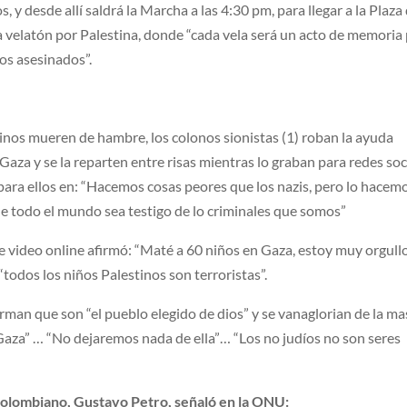
 y desde allí saldrá la Marcha a las 4:30 pm, para llegar a la Plaza
na velatón por Palestina, donde “cada vela será un acto de memoria
nos asesinados”.
tinos mueren de hambre, los colonos sionistas (1) roban la ayuda
Gaza y se la reparten entre risas mientras lo graban para redes soc
para ellos en: “Hacemos cosas peores que los nazis, pero lo hacem
e todo el mundo sea testigo de lo criminales que somos”
e video online afirmó: “Maté a 60 niños en Gaza, estoy muy orgull
“todos los niños Palestinos son terroristas”.
irman que son “el pueblo elegido de dios” y se vanaglorian de la m
aza” … “No dejaremos nada de ella”… “Los no judíos no son seres
olombiano, Gustavo Petro, señaló en la ONU: