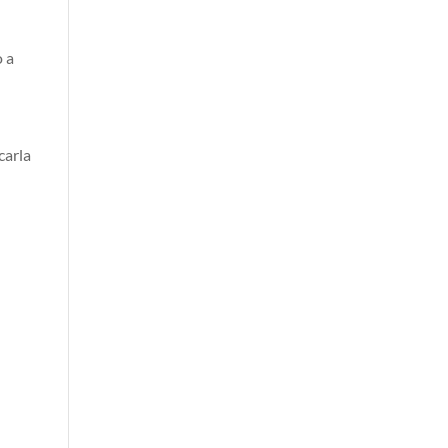
o a
carla