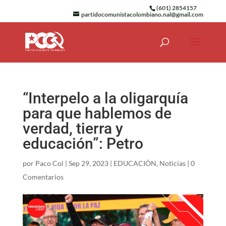
(601) 2854157
partidocomunistacolombiano.nal@gmail.com
“Interpelo a la oligarquía
para que hablemos de
verdad, tierra y
educación”: Petro
por
Paco Col
|
Sep 29, 2023
|
EDUCACIÓN
,
Noticias
|
0
Comentarios