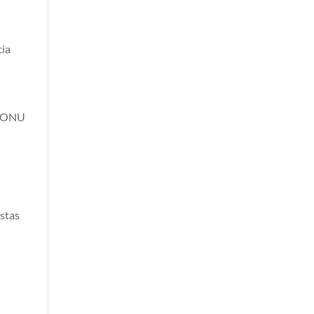
cia
s, ONU
estas