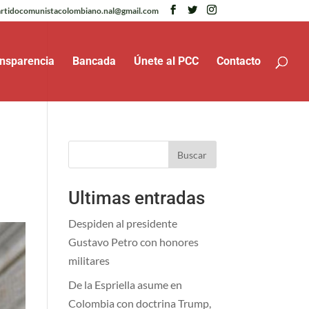
rtidocomunistacolombiano.nal@gmail.com
nsparencia
Bancada
Únete al PCC
Contacto
Buscar
Ultimas entradas
Despiden al presidente
Gustavo Petro con honores
militares
De la Espriella asume en
Colombia con doctrina Trump,