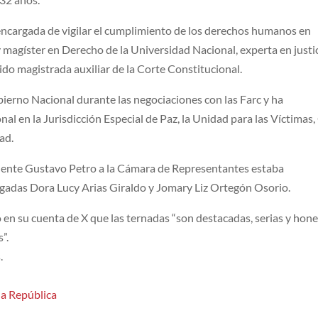
 encargada de vigilar el cumplimiento de los derechos humanos en
y magíster en Derecho de la Universidad Nacional, experta en justi
sido magistrada auxiliar de la Corte Constitucional.
ierno Nacional durante las negociaciones con las Farc y ha
onal en la Jurisdicción Especial de Paz, la Unidad para las Víctima
ad.
idente Gustavo Petro a la Cámara de Representantes estaba
gadas Dora Lucy Arias Giraldo y Jomary Liz Ortegón Osorio.
en su cuenta de X que las ternadas “son destacadas, serias y hon
”.
.
la República