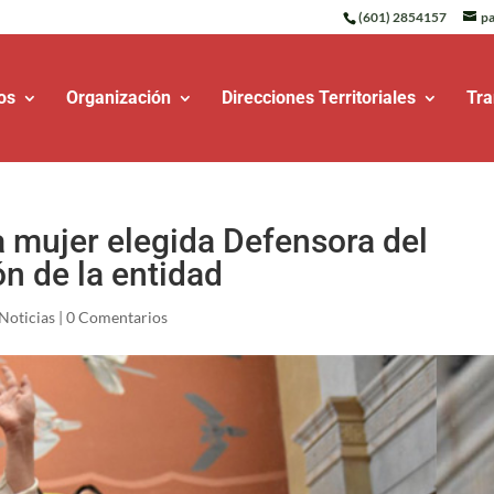
(601) 2854157
pa
os
Organización
Direcciones Territoriales
Tra
ra mujer elegida Defensora del
n de la entidad
Noticias
|
0 Comentarios