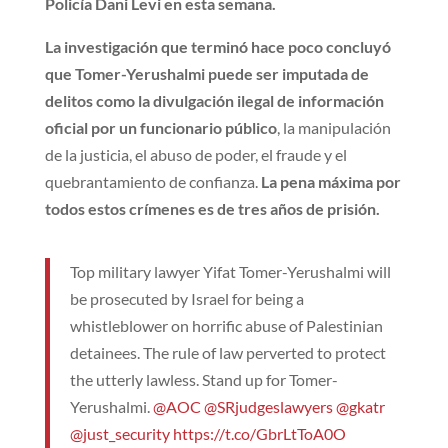
Policía Dani Levi en esta semana.
La investigación que terminó hace poco concluyó
que Tomer-Yerushalmi puede ser imputada de
delitos como la divulgación ilegal de información
oficial por un funcionario público
, la manipulación
de la justicia, el abuso de poder, el fraude y el
quebrantamiento de confianza.
La pena máxima por
todos estos crímenes es de tres años de prisión.
Top military lawyer Yifat Tomer-Yerushalmi will
be prosecuted by Israel for being a
whistleblower on horrific abuse of Palestinian
detainees. The rule of law perverted to protect
the utterly lawless. Stand up for Tomer-
Yerushalmi.
@AOC
@SRjudgeslawyers
@gkatr
@just_security
https://t.co/GbrLtToA0O