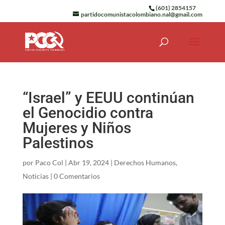
(601) 2854157
partidocomunistacolombiano.nal@gmail.com
“Israel” y EEUU continúan
el Genocidio contra
Mujeres y Niños
Palestinos
por
Paco Col
|
Abr 19, 2024
|
Derechos Humanos
,
Noticias
|
0 Comentarios