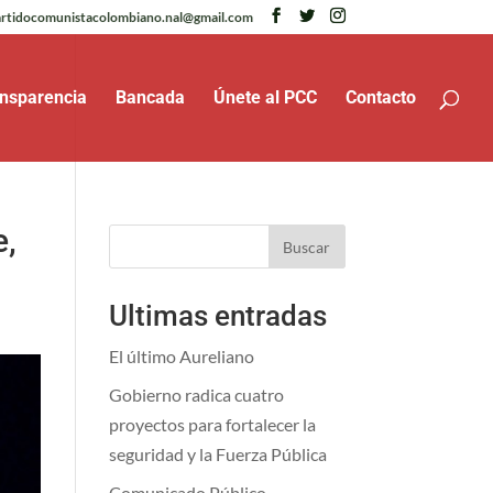
rtidocomunistacolombiano.nal@gmail.com
nsparencia
Bancada
Únete al PCC
Contacto
e,
Buscar
Ultimas entradas
El último Aureliano
Gobierno radica cuatro
proyectos para fortalecer la
seguridad y la Fuerza Pública
Comunicado Público