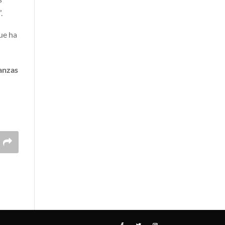
.
que ha
anzas