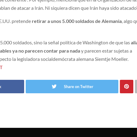
an de atacar a Irán. Ni siquiera dicen que Irán haya sido atacado”
EE.UU. pretende
retirar a unos 5.000 soldados de Alemania
, algo 
 5.000 soldados, sino la señal política de Washington de que las
ali
iables ya no parecen contar para nada
y parecen estar sujetas a
respecto la legisladora socialdemócrata alemana Siemtje Moeller.
RT
k
Share on Twitter