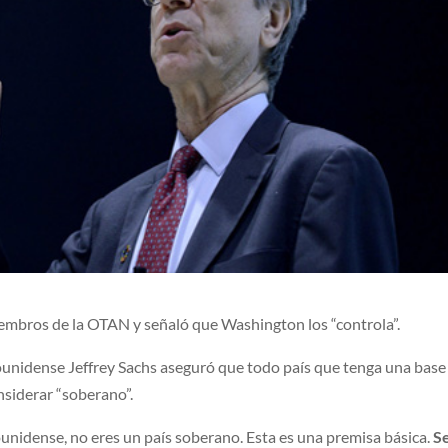
embros de la OTAN y señaló que Washington los “controla”.
unidense Jeffrey Sachs aseguró que todo país que tenga una base
nsiderar “soberano”.
ounidense, no eres un país soberano. Esta es una premisa básica.
S