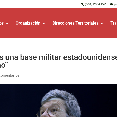
(601) 2854157
pa
os
Organización
Direcciones Territoriales
Tra
es una base militar estadounidens
no”
Comentarios