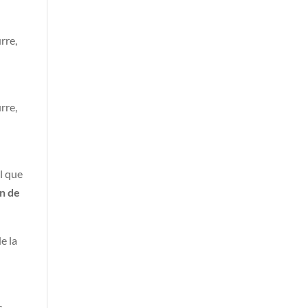
rre,
rre,
l que
in de
e la
s