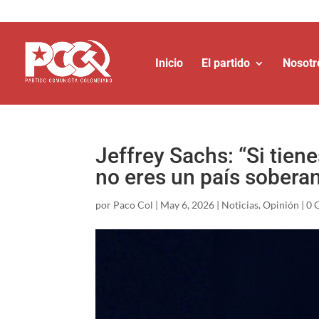
Inicio
El partido
Nosotr
Jeffrey Sachs: “Si tien
no eres un país sobera
por
Paco Col
|
May 6, 2026
|
Noticias
,
Opinión
|
0 