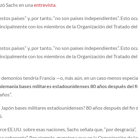
tizó Sachs en una
entrevista
.
estos países” y, por tanto, “no son países independientes”. Esto ocu
incipalmente con los miembros de la Organización del Tratado del
estos países” y, por tanto, “no son países independientes”. Esto ocu
incipalmente con los miembros de la Organización del Tratado del
é demonios tendría Francia —o, más aún, en un caso menos especia
Alemania bases militares estadounidenses 80 años después del f
 años”.
a Japón bases militares estadounidenses? 80 años después del fin d
ó.
erce EE.UU. sobre esas naciones, Sachs señala que, “por desgracia”,
se coherente”. Por ejemplo, menciona que en la Organización de la