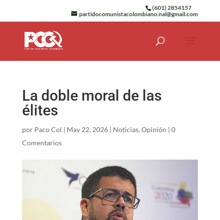
(601) 2854157
partidocomunistacolombiano.nal@gmail.com
La doble moral de las
élites
por
Paco Col
|
May 22, 2026
|
Noticias
,
Opinión
|
0
Comentarios