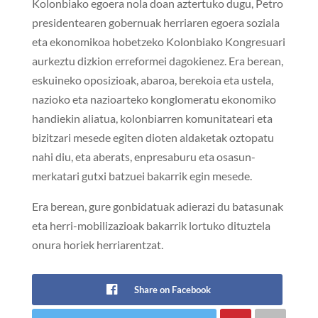
Kolonbiako egoera nola doan aztertuko dugu, Petro
presidentearen gobernuak herriaren egoera soziala
eta ekonomikoa hobetzeko Kolonbiako Kongresuari
aurkeztu dizkion erreformei dagokienez. Era berean,
eskuineko oposizioak, abaroa, berekoia eta ustela,
nazioko eta nazioarteko konglomeratu ekonomiko
handiekin aliatua, kolonbiarren komunitateari eta
bizitzari mesede egiten dioten aldaketak oztopatu
nahi diu, eta aberats, enpresaburu eta osasun-
merkatari gutxi batzuei bakarrik egin mesede.
Era berean, gure gonbidatuak adierazi du batasunak
eta herri-mobilizazioak bakarrik lortuko dituztela
onura horiek herriarentzat.
Share on Facebook