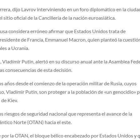
arrera, dijo Lavrov interviniendo en un foro diplomático en la ciuda
sitio oficial de la Cancillería de la nación euroasiática.
 rusa considera erróneo afirmar que Estados Unidos trata de
 presidente de Francia, Emmanuel Macron, quien planteó la cuestió
les a Ucrania.
a, Vladímir Putin, alertó en su discurso anual ante la Asamblea Fed
as consecuencias de esta decisión.
os años desde el comienzo de la operación militar de Rusia, cuyos
so, Vladímir Putin, son proteger a la población de «un genocidio» 
 de Kiev.
os riesgos de seguridad nacional que representa el avance de la
ántico Norte (OTAN) hacia el este.
 por la OTAN, el bloque bélico encabezado por Estados Unidos y 