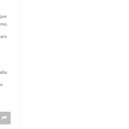
 que
smo.
para
alia.
ue