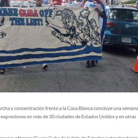
rcha y concentración frente a la Casa Blanca concluye una seman
 expresiones en más de 30 ciudades de Estados Unidos y en otras
ponsors of terror (Fuera Cuba de la lista de Estados patrocinadores