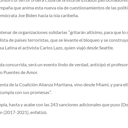
ampaña que anima esta nueva ola de cuestionamientos de las polít
emócrata Joe Biden hacia la isla caribeña.
enar de organizaciones solidarias “gritarán altísimo, para que lo 
lista de países terroristas, que se levante el bloqueo y se construy
a Latina el activista Carlos Lazo, quien viajó desde Seattle.
 concurrida, será un evento lindo de verdad, anticipó el profeso
to Puentes de Amor.
enta de la Coalición Alianza Martiana, vino desde Miami, y para ell
“cumpla con sus promesas”.
pla, hasta y acabe con las 243 sanciones adicionales que puso (D
n (2017-2021), enfatizó.