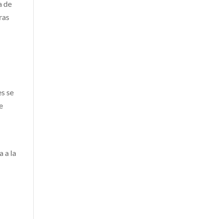
a de
ras
es se
e
 a la
l