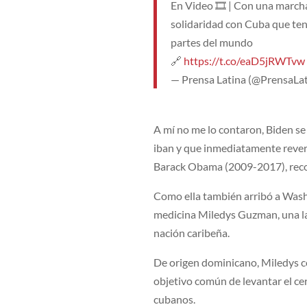
En Video 🎞 | Con una marcha
solidaridad con Cuba que ten
partes del mundo
🔗
https://t.co/eaD5jRWTvw
— Prensa Latina (@PrensaLa
A mí no me lo contaron, Biden se 
iban y que inmediatamente revert
Barack Obama (2009-2017), reco
Como ella también arribó a Wash
medicina Miledys Guzman, una la
nación caribeña.
De origen dominicano, Miledys co
objetivo común de levantar el cer
cubanos.