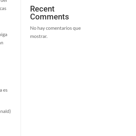
Recent
icas
Comments
No hay comentarios que
oiga
mostrar.
an
r
a es
onald)