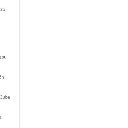
tro
e su
ión
 “Cuba
e