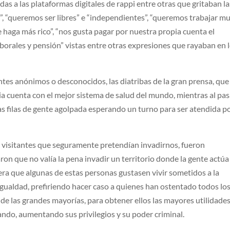
as a las plataformas digitales de rappi entre otras que gritaban la
l”, “queremos ser libres” e “independientes”, “queremos trabajar m
 haga más rico”, “nos gusta pagar por nuestra propia cuenta el
borales y pensión” vistas entre otras expresiones que rayaban en 
tes anónimos o desconocidos, las diatribas de la gran prensa, que
ia cuenta con el mejor sistema de salud del mundo, mientras al pas
gas filas de gente agolpada esperando un turno para ser atendida p
os visitantes que seguramente pretendían invadirnos, fueron
on que no valía la pena invadir un territorio donde la gente actúa
iera que algunas de estas personas gustasen vivir sometidos a la
sigualdad, prefiriendo hacer caso a quienes han ostentado todos lo
 de las grandes mayorías, para obtener ellos las mayores utilidades
ando, aumentando sus privilegios y su poder criminal.