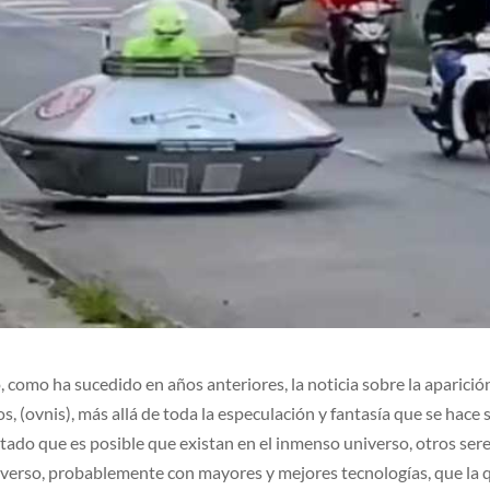
, como ha sucedido en años anteriores, la noticia sobre la aparició
s, (ovnis), más allá de toda la especulación y fantasía que se hace
tado que es posible que existan en el inmenso universo, otros ser
verso, probablemente con mayores y mejores tecnologías, que la 