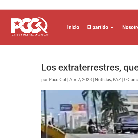
Inicio
El partido
Nosotr
Los extraterrestres, qu
por
Paco Col
|
Abr 7, 2023
|
Noticias
,
PAZ
|
0 Come