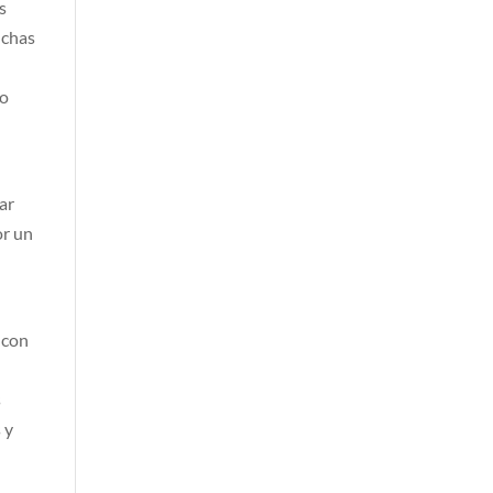
s
uchas
lo
ar
or un
 con
s
 y