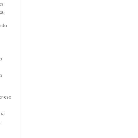
es
sa.
hado
do
lo
er ese
cha
,