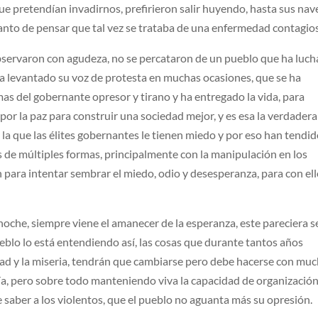
ue pretendían invadirnos, prefirieron salir huyendo, hasta sus nav
panto de pensar que tal vez se trataba de una enfermedad contagio
servaron con agudeza, no se percataron de un pueblo que ha luc
a levantado su voz de protesta en muchas ocasiones, que se ha
mas del gobernante opresor y tirano y ha entregado la vida, para
por la paz para construir una sociedad mejor, y es esa la verdadera
 la que las élites gobernantes le tienen miedo y por eso han tendi
 de múltiples formas, principalmente con la manipulación en los
para intentar sembrar el miedo, odio y desesperanza, para con el
noche, siempre viene el amanecer de la esperanza, este pareciera s
ueblo lo está entendiendo así, las cosas que durante tantos años
aldad y la miseria, tendrán que cambiarse pero debe hacerse con mu
a, pero sobre todo manteniendo viva la capacidad de organización
e saber a los violentos, que el pueblo no aguanta más su opresión.