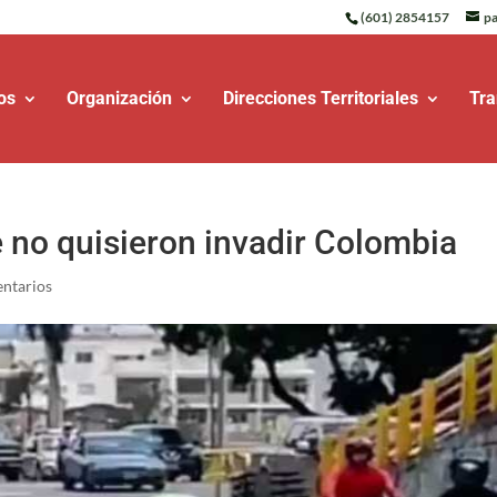
(601) 2854157
pa
os
Organización
Direcciones Territoriales
Tra
e no quisieron invadir Colombia
ntarios