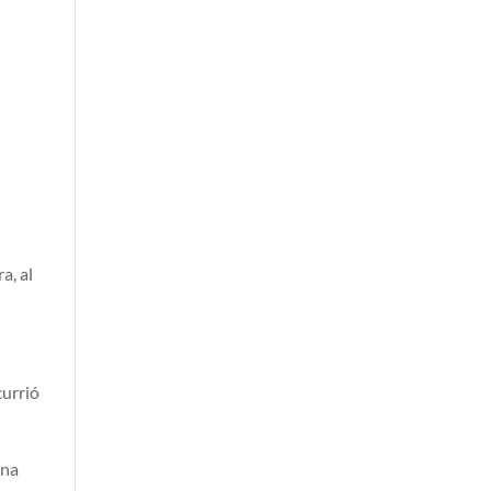
a, al
currió
una