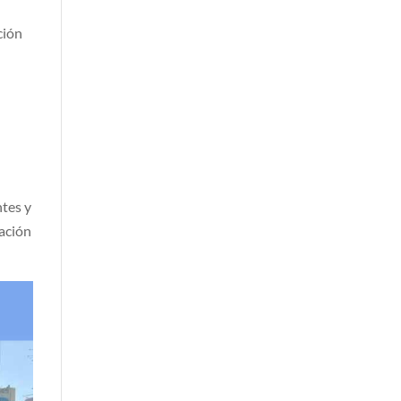
ción
ntes y
lación