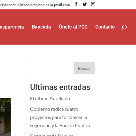
rtidocomunistacolombiano.nal@gmail.com
nsparencia
Bancada
Únete al PCC
Contacto
Buscar
Ultimas entradas
El último Aureliano
Gobierno radica cuatro
proyectos para fortalecer la
seguridad y la Fuerza Pública
Comunicado Público