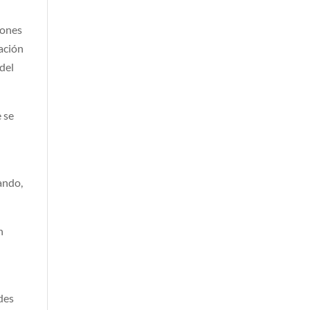
iones
ación
 del
e se
lando,
n
ades