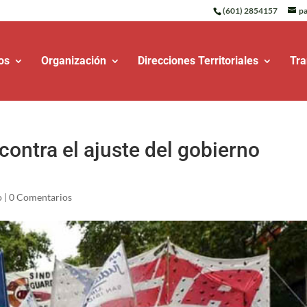
(601) 2854157
pa
os
Organización
Direcciones Territoriales
Tra
ontra el ajuste del gobierno
o
|
0 Comentarios