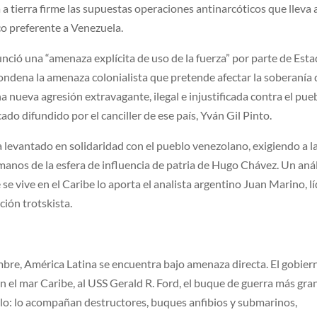
a tierra firme las supuestas operaciones antinarcóticos que lleva 
co preferente a Venezuela.
ció una “amenaza explícita de uso de la fuerza” por parte de Est
ndena la amenaza colonialista que pretende afectar la soberanía 
a nueva agresión extravagante, ilegal e injustificada contra el pue
do difundido por el canciller de ese país, Yván Gil Pinto.
a levantado en solidaridad con el pueblo venezolano, exigiendo a l
anos de la esfera de influencia de patria de Hugo Chávez. Un anál
 se vive en el Caribe lo aporta el analista argentino Juan Marino, l
ción trotskista.
bre, América Latina se encuentra bajo amenaza directa. El gobier
 el mar Caribe, al USS Gerald R. Ford, el buque de guerra más gra
lo: lo acompañan destructores, buques anfibios y submarinos,