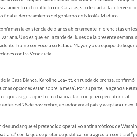
scalamiento del conflicto con Caracas, sin descartar la intervenci
vo final el derrocamiento del gobierno de Nicolás Maduro.
confirman la existencia de planes abiertamente injerencistas en lo
ivariana. Uno es que, en la tarde del lunes de la presente semana,
residente Trump convocó a su Estado Mayor y a su equipo de Segur
cciones contra Venezuela.
 de la Casa Blanca, Karoline Leavitt, en rueda de prensa, confirmó 
uchas opciones están sobre la mesa”. Por su parte, la agencia Reut
en el que asegura que Trump habría dado un plazo perentorio al
antes del 28 de noviembre, abandonara el país y aceptara un exil
en denunciar que el pretendido operativo antinarcóticos de Washi
atraña” con la que se pretende justificar una agresión contra el “