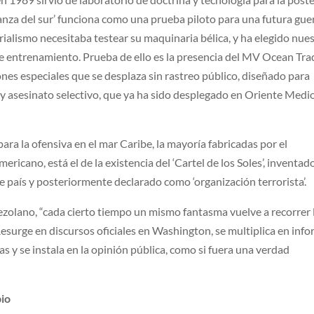
Lanza del sur’ funciona como una prueba piloto para una futura gue
rialismo necesitaba testear su maquinaria bélica, y ha elegido nue
e entrenamiento. Prueba de ello es la presencia del MV Ocean Tra
es especiales que se desplaza sin rastreo público, diseñado para
y asesinato selectivo, que ya ha sido desplegado en Oriente Medio
para la ofensiva en el mar Caribe, la mayoría fabricadas por el
cano, está el de la existencia del ‘Cartel de los Soles’, inventad
ese país y posteriormente declarado como ‘organización terrorista’.
olano, “cada cierto tiempo un mismo fantasma vuelve a recorrer 
’. Resurge en discursos oficiales en Washington, se multiplica en inf
idas y se instala en la opinión pública, como si fuera una verdad
pio