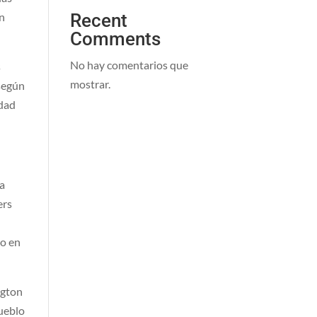
Recent
ón
Comments
No hay comentarios que
s
mostrar.
 según
idad
la
ers
io en
ngton
pueblo