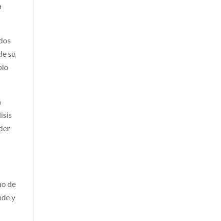
a
ados
de su
blo
a
isis
íder
no de
nde y