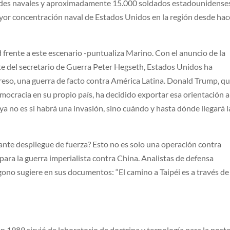
ades navales y aproximadamente 15.000 soldados estadounidense
ayor concentración naval de Estados Unidos en la región desde hac
frente a este escenario -puntualiza Marino. Con el anuncio de la
rte del secretario de Guerra Peter Hegseth, Estados Unidos ha
reso, una guerra de facto contra América Latina. Donald Trump, q
ocracia en su propio país, ha decidido exportar esa orientación a
a no es si habrá una invasión, sino cuándo y hasta dónde llegará l
nte despliegue de fuerza? Esto no es solo una operación contra
para la guerra imperialista contra China. Analistas de defensa
gono sugiere en sus documentos: “El camino a Taipéi es a través de
n 1989 sirvió de laboratorio de doctrina y tecnología para la poste