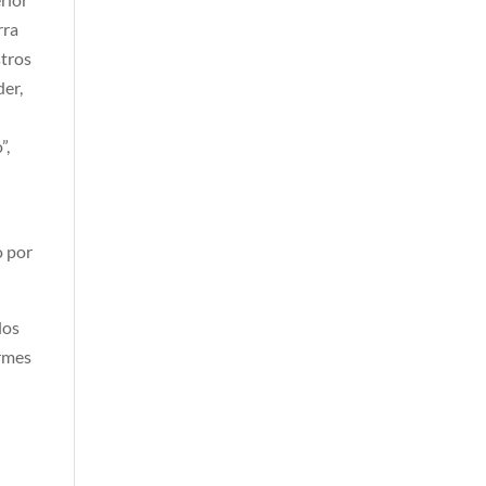
rra
stros
der,
”,
o por
los
ormes