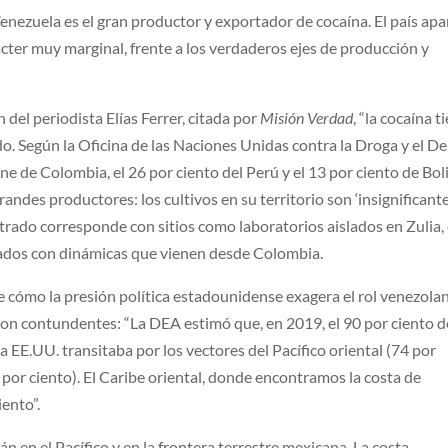
Venezuela es el gran productor y exportador de cocaína. El país ap
ácter muy marginal, frente a los verdaderos ejes de producción y
del periodista Elías Ferrer, citada por
Misión Verdad
, “la cocaína t
o. Según la Oficina de las Naciones Unidas contra la Droga y el De
ne de Colombia, el 26 por ciento del Perú y el 13 por ciento de Boli
andes productores: los cultivos en su territorio son ‘insignificant
ntrado corresponde con sitios como laboratorios aislados en Zulia, 
ados con dinámicas que vienen desde Colombia.
e cómo la presión política estadounidense exagera el rol venezola
on contundentes: “La DEA estimó que, en 2019, el 90 por ciento d
 EE.UU. transitaba por los vectores del Pacífico oriental (74 por
6 por ciento). El Caribe oriental, donde encontramos la costa de
ento”.
án en el Pacífico y en la frontera terrestre mexicana. La costa