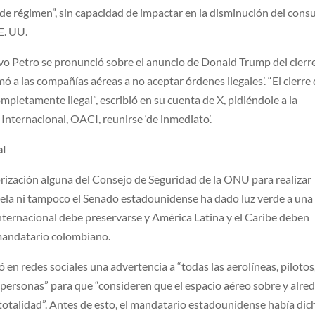
de régimen”, sin capacidad de impactar en la disminución del con
E. UU.
vo Petro se pronunció sobre el anuncio de Donald Trump del cierre
ó a las compañías aéreas a no aceptar órdenes ilegales’. “El cierre 
pletamente ilegal”, escribió en su cuenta de X, pidiéndole a la
 Internacional, OACI, reunirse ‘de inmediato’.
al
rización alguna del Consejo de Seguridad de la ONU para realizar
uela ni tampoco el Senado estadounidense ha dado luz verde a una
nternacional debe preservarse y América Latina y el Caribe deben
 mandatario colombiano.
en redes sociales una advertencia a “todas las aerolíneas, pilotos
e personas” para que “consideren que el espacio aéreo sobre y alre
totalidad”. Antes de esto, el mandatario estadounidense había dic