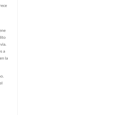
arece
iene
lito
via.
es a
en la
no.
el