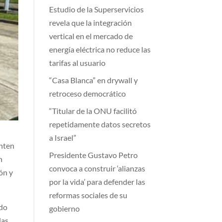
Estudio de la Superservicios
revela que la integración
vertical en el mercado de
energía eléctrica no reduce las
tarifas al usuario
“Casa Blanca” en drywall y
retroceso democrático
“Titular de la ONU facilitó
repetidamente datos secretos
a Israel”
anten
Presidente Gustavo Petro
n
convoca a construir ‘alianzas
ón y
por la vida’ para defender las
reformas sociales de su
ado
gobierno
las