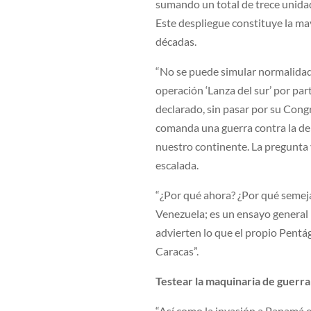
sumando un total de trece unid
Este despliegue constituye la m
décadas.
“No se puede simular normalidad 
operación ‘Lanza del sur’ por pa
declarado, sin pasar por su Cong
comanda una guerra contra la dem
nuestro continente. La pregunta y
escalada.
“¿Por qué ahora? ¿Por qué semeja
Venezuela; es un ensayo general 
advierten lo que el propio Pentá
Caracas”.
Testear la maquinaria de guerra
“Así como la invasión a Panamá e