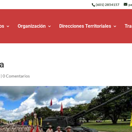
(601) 2854157
pa
os
Organización
Direcciones Territoriales
Tra
ta
|
0 Comentarios