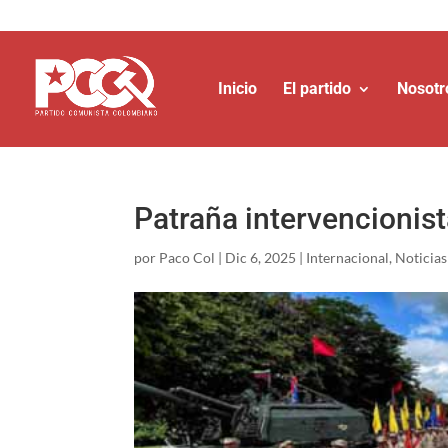
Inicio
El partido
Nosotr
Patraña intervencionis
por
Paco Col
|
Dic 6, 2025
|
Internacional
,
Noticias