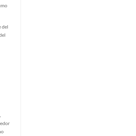
sumo
 del
del
,
dedor
ho