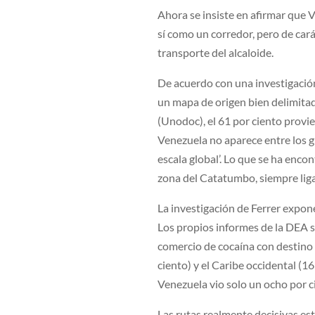
Ahora se insiste en afirmar que 
sí como un corredor, pero de car
transporte del alcaloide.
De acuerdo con una investigación 
un mapa de origen bien delimitad
(Unodoc), el 61 por ciento provie
Venezuela no aparece entre los gr
escala global’. Lo que se ha enco
zona del Catatumbo, siempre lig
La investigación de Ferrer expon
Los propios informes de la DEA s
comercio de cocaína con destino a
ciento) y el Caribe occidental (1
Venezuela vio solo un ocho por ci
Las rutas realmente decisivas est