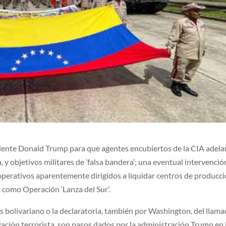
sidente Donald Trump para que agentes encubiertos de la CIA adel
 y objetivos militares de ‘falsa bandera’; una eventual intervenció
operativos aparentemente dirigidos a liquidar centros de producci
a como Operación ‘Lanza del Sur’.
aís bolivariano o la declaratoria, también por Washington, del llam
zación terrorista, son pasos dados por la administración Trump en 