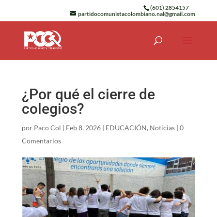
(601) 2854157
partidocomunistacolombiano.nal@gmail.com
¿Por qué el cierre de
colegios?
por
Paco Col
|
Feb 8, 2026
|
EDUCACIÓN
,
Noticias
|
0
Comentarios