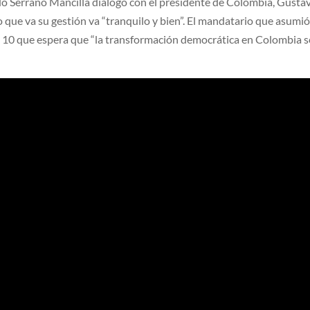
do Serrano Mancilla dialogó con el presidente de Colombia, Gusta
o que va su gestión va “tranquilo y bien”. El mandatario que asumi
o 10 que espera que “la transformación democrática en Colombia 