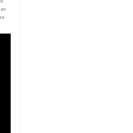
vo
ó en
sea