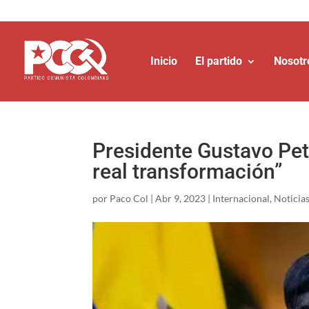
Inicio
El partido
Nosotr
Presidente Gustavo Pet
real transformación”
por
Paco Col
|
Abr 9, 2023
|
Internacional
,
Noticia