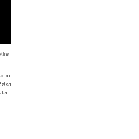
stina
so no
 si en
.
La
s