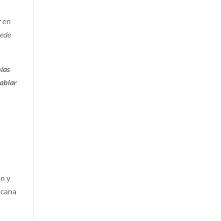
r en
uede
mías
hablar
an y
icana