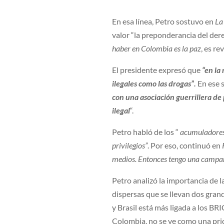
En esa línea, Petro sostuvo en
La
valor “la preponderancia del der
haber en Colombia es la paz
, es re
El presidente expresó que
“en la
ilegales como las drogas”.
En ese 
con una asociación guerrillera de
ilegal
“.
Petro habló de los “
acumuladores 
privilegios”
. Por eso, continuó en
medios. Entonces tengo una campañ
Petro analizó la importancia de 
dispersas que se llevan dos gran
y Brasil está más ligada a los BR
Colombia, no se ve como una prio