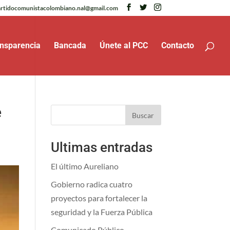
rtidocomunistacolombiano.nal@gmail.com
nsparencia
Bancada
Únete al PCC
Contacto
e
Buscar
Ultimas entradas
El último Aureliano
Gobierno radica cuatro
proyectos para fortalecer la
seguridad y la Fuerza Pública
Comunicado Público