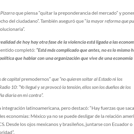
 Pizarra
que piensa “quitar la preponderancia del mercado” y pone
echo del ciudadano”. También aseguró que “
la mayor reforma que p
volucionaria”.
 realidad de hoy hay otra fase de la violencia está ligada a las econo
sentido completó:
“Está más complicado que antes, no es lo mismo 
 política que hablar con una organización que vive de una economía
de capital
premodernos”
que “no quieren soltar al Estado ni los
Radio 10
:
“Yo llegué y se provocó la tensión, ellos son los dueños de los
a diaria en mi contra”.
la integración latinoamericana, pero destacó: “Hay fuerzas que sac
des economías: México ya no se puede desligar de la relación amer
ICS. Desde los ojos mexicanos y brasileños, juntarse con Ecuador o
ridad”.