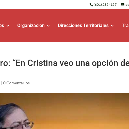
(601) 2854157
pa
os
Organización
Direcciones Territoriales
Tra
ro: “En Cristina veo una opción d
s
|
0 Comentarios