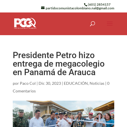
(601) 2854157
partidocomunistacolombiano.nal@gmail.com
Presidente Petro hizo
entrega de megacolegio
en Panamá de Arauca
por
Paco Col
|
Dic 30, 2023
|
EDUCACIÓN
,
Noticias
|
0
Comentarios