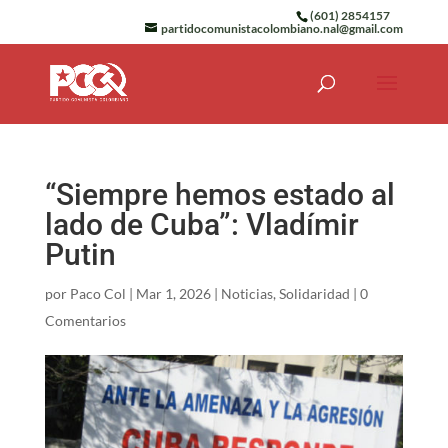
(601) 2854157
partidocomunistacolombiano.nal@gmail.com
“Siempre hemos estado al
lado de Cuba”: Vladímir
Putin
por
Paco Col
|
Mar 1, 2026
|
Noticias
,
Solidaridad
|
0
Comentarios