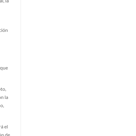
l, la
r
ción
 que
pto,
n la
o,
á el
ón de