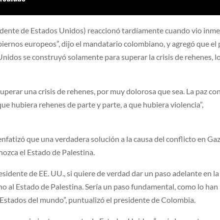
idente de Estados Unidos) reaccionó tardíamente cuando vio inm
iernos europeos”, dijo el mandatario colombiano, y agregó que el 
nidos se construyó solamente para superar la crisis de rehenes, lo
uperar una crisis de rehenes, por muy dolorosa que sea. La paz co
 que hubiera rehenes de parte y parte, a que hubiera violencia”,
enfatizó que una verdadera solución a la causa del conflicto en Ga
nozca el Estado de Palestina.
sidente de EE. UU., si quiere de verdad dar un paso adelante en la
o al Estado de Palestina. Sería un paso fundamental, como lo han
stados del mundo”, puntualizó el presidente de Colombia.