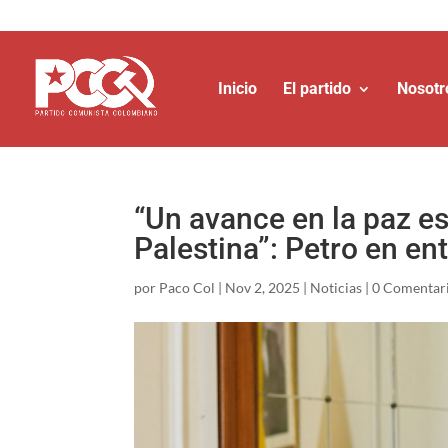
Inicio
El partido
Nosotr
“Un avance en la paz e
Palestina”: Petro en en
por
Paco Col
|
Nov 2, 2025
|
Noticias
|
0 Comentar