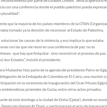
 reconocimiento por parte de Estados Unidos “sería la apertura rea
encia con una conferencia donde el pueblo palestino pueda expresa
pluralidad”.
sente que la mayoría de los países miembros de la OTAN (Organiza
 había tomado ya la decisión de reconocer al Estado de Palestina.
solucionar las causas de la violencia, y eso implica lo que estaba
onas con las que me reuní en una conferencia de paz: no es
enes -que hay que finiquitar- sino reconstruir el proceso de paz,
) dos Estados”, insistió el presidente.
zeera Mubasher hizo parte de la agenda del presidente Petro en Egi
delegación de la Embajada de Colombia en El Cairo, una reunión co
rticipación en la ceremonia de inauguración del Gran Museo Egipci
s emblemáticas pirámides de Guiza, entre otros actos privados.
 tarde de este domingo a la ciudad de Doha (Qatar), donde se reunir
kh Tamim bin Hamad Al Thani, y participará en el acto de inauguraci