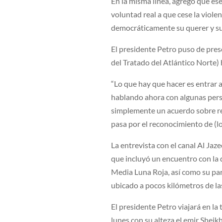
En la misma línea, agregó que ese
voluntad real a que cese la viol
democráticamente su querer y su 
El presidente Petro puso de pre
del Tratado del Atlántico Norte)
“Lo que hay que hacer es entrar a 
hablando ahora con algunas pers
simplemente un acuerdo sobre reh
pasa por el reconocimiento de (los
La entrevista con el canal Al Ja
que incluyó un encuentro con la 
Media Luna Roja, así como su pa
ubicado a pocos kilómetros de la
El presidente Petro viajará en la
lunes con su alteza el emir Shei