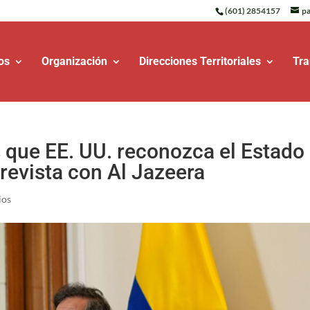
(601) 2854157
pa
os
Organización
Direcciones Territoriales
Tra
s que EE. UU. reconozca el Estado
trevista con Al Jazeera
ios