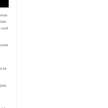
ensas
plan
 cual
nsiste
za se
 paz,