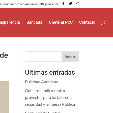
rtidocomunistacolombiano.nal@gmail.com
nsparencia
Bancada
Únete al PCC
Contacto
 de
Buscar
Ultimas entradas
El último Aureliano
Gobierno radica cuatro
proyectos para fortalecer la
seguridad y la Fuerza Pública
Comunicado Público