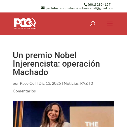
(601) 2854157
partidocomunistacolombiano.nal@gmail.com
Un premio Nobel
Injerencista: operación
Machado
por
Paco Col
|
Dic 13, 2025
|
Noticias
,
PAZ
|
0
Comentarios