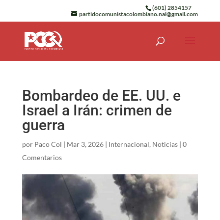
(601) 2854157
partidocomunistacolombiano.nal@gmail.com
Bombardeo de EE. UU. e
Israel a Irán: crimen de
guerra
por
Paco Col
|
Mar 3, 2026
|
Internacional
,
Noticias
|
0
Comentarios