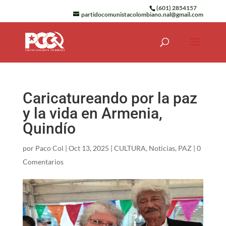
(601) 2854157
partidocomunistacolombiano.nal@gmail.com
Caricatureando por la paz
y la vida en Armenia,
Quindío
por
Paco Col
|
Oct 13, 2025
|
CULTURA
,
Noticias
,
PAZ
|
0
Comentarios