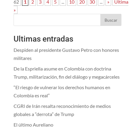
62
1
2
3
4
5
...
10
20
30
...
»
Última
»
Buscar
Ultimas entradas
Despiden al presidente Gustavo Petro con honores
militares
De la Espriella asume en Colombia con doctrina
Trump, militarización, fin del diálogo y megacárceles
“El riesgo de vulnerar los derechos humanos en
Colombia es real”
CGRI de Irán resalta reconocimiento de medios
globales a “derrota” de Trump
El último Aureliano