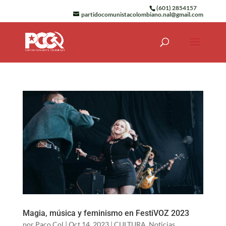
(601) 2854157
partidocomunistacolombiano.nal@gmail.com
Magia, música y feminismo en FestiVOZ 2023
por
Paco Col
|
Oct 14, 2023
|
CULTURA
,
Noticias