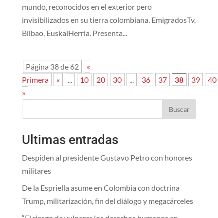
mundo, reconocidos en el exterior pero
invisibilizados en su tierra colombiana. EmigradosTv,
Bilbao, EuskalHerria. Presenta...
Página 38 de 62
«
Primera
«
...
10
20
30
...
36
37
38
39
40
»
Buscar
Ultimas entradas
Despiden al presidente Gustavo Petro con honores
militares
De la Espriella asume en Colombia con doctrina
Trump, militarización, fin del diálogo y megacárceles
“El riesgo de vulnerar los derechos humanos en