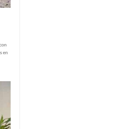
 con
s en