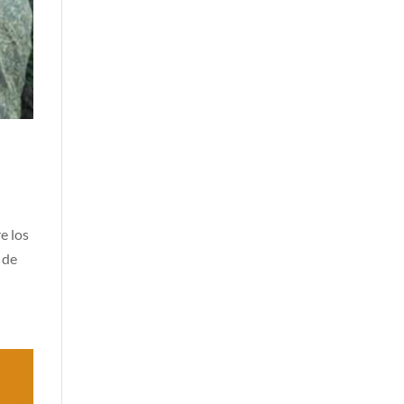
e los
 de