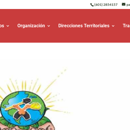
(601) 2854157
pa
os
Organización
Direcciones Territoriales
Tra