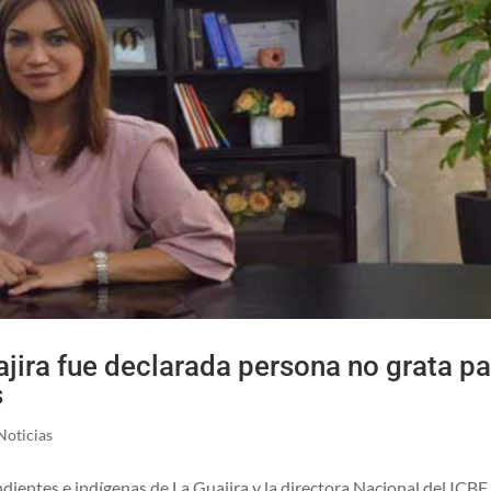
ajira fue declarada persona no grata pa
s
Noticias
entes e indígenas de La Guajira y la directora Nacional del ICBF,