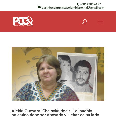
(601) 2854157
partidocomunistacolombiano.nal@gmail.com
Aleida Guevara: Che solía decir… “el pueblo
palestino debe ser apoyado y luchar de su lado