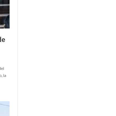
de
del
, la