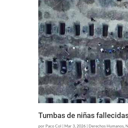
Tumbas de niñas fallecidas
por
Paco Col
|
Mar 3, 2026
|
Derechos Humanos
,
N