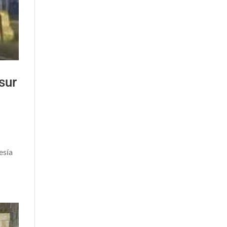
sur
esía