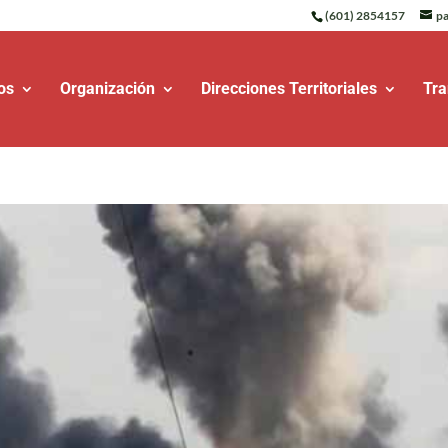
(601) 2854157
pa
os
Organización
Direcciones Territoriales
Tra