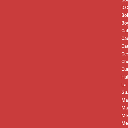
D.C
Bol
Bo
Ca
Ca
Ca
Ce
Ch
Cu
Hui
La
Gua
Ma
Ma
Me
Me