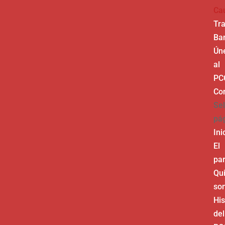
Ca
Tr
Ba
Ún
al
PC
Co
Sel
pá
Ini
El
par
Qu
so
His
del