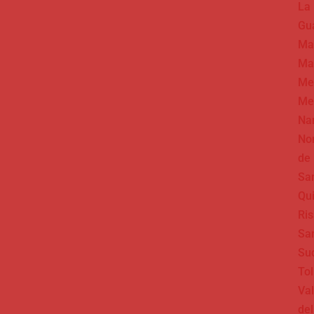
La
Gua
Ma
Ma
Me
Me
Na
No
de
Sa
Qu
Ris
Sa
Su
To
Val
del